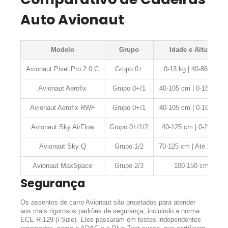
Auto Avionaut
Modelo
Grupo
Idade e Altura
Avionaut Pixel Pro 2.0 C
Grupo 0+
0-13 kg | 40-86 cm
Avionaut Aerofix
Grupo 0+/1
40-105 cm | 0-18,5 kg
Avionaut Aerofix RWF
Grupo 0+/1
40-105 cm | 0-18,5 kg
Avionaut Sky AirFlow
Grupo 0+/1/2
40-125 cm | 0-25 kg
Avionaut Sky Q
Grupo 1/2
70-125 cm | Até 25 kg
Avionaut MaxSpace
Grupo 2/3
100-150 cm
Segurança
Os assentos de carro Avionaut são projetados para atender
aos mais rigorosos padrões de segurança, incluindo a norma
ECE R-129 (i-Size). Eles passaram em testes independentes