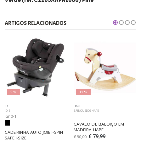
Verde (ref. C2205AAPNE000) Pine
ARTIGOS RELACIONADOS
9 %
11 %
JOIE
HAPE
JOIE
BRINQUEDOS HAPE
Gr 0-1
CAVALO DE BALOIÇO EM 
MADEIRA HAPE
CADEIRINHA AUTO JOIE I-SPIN 
€ 79,99
€ 90,00
SAFE I-SIZE