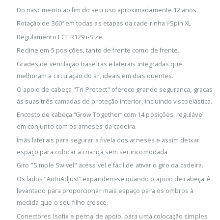
Do nascimento ao fim do seu uso aproximadamente 12 anos.
Rotação de 360º em todas as etapas da cadeirinha i-Spin XL
Regulamento ECE R129 i-Size
Recline em 5 posições, tanto de frente como de frente.
Grades de ventilação traseiras e laterais integradas que
melhoram a circulação do ar, ideais em dias quentes.
O apoio de cabeça "Tri-Protect" oferece grande segurança, graças
às suas três camadas de proteção interior, incluindo viscoelástica.
Encosto de cabeça “Grow Together” com 14 posições, regulável
em conjunto com os arneses da cadeira.
Ímãs laterais para segurar a fivela dos arneses e assim deixar
espaço para colocar a criança sem ser incomodada
Giro "Simple Swivel" acessível e fácil de ativar o giro da cadeira.
Os lados “AutoAdjust” expandem-se quando o apoio de cabeça é
levantado para proporcionar mais espaço para os ombros à
medida que o seu filho cresce.
Conectores Isofix e perna de apoio, para uma colocação simples