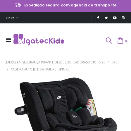
Expedição segura com agência de transporte.
Links
0
LIDERES EM SEGURANÇA INFANTIL DESDE 2003. CADEIRAS AUTO I-SIZE
JOIE
CADEIRA AUTO JOIE SIGNATURE I-SPIN XL