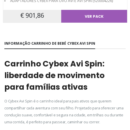
ADAPTADORES CYBEX PARA OVO AVI E AVI SPIN (520004226)
€ 901,86
VER PACK
INFORMAÇÃO CARRINHO DE BEBÉ CYBEX AVI SPIN
Carrinho Cybex Avi Spin:
liberdade de movimento
para famílias ativas
O Cybex Avi Spin é o carrinho ideal para pais ativos que querem
compartilhar cada aventura com seu filho. Projetado para oferecer uma
condução suave, confortável e segura na cidade, em trilhas ou durante
uma corrida, é perfeito para passear, caminhar ou correr.