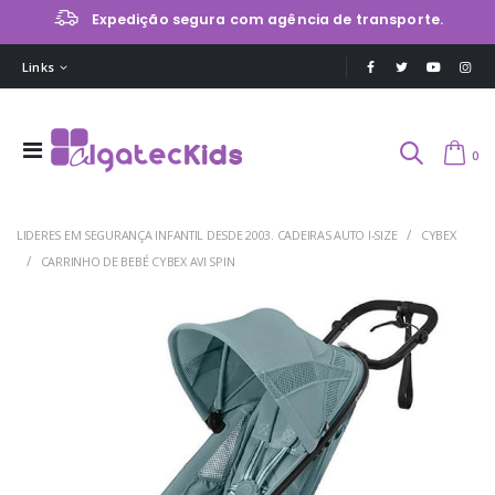
Expedição segura com agência de transporte.
Links
0
LIDERES EM SEGURANÇA INFANTIL DESDE 2003. CADEIRAS AUTO I-SIZE
CYBEX
CARRINHO DE BEBÉ CYBEX AVI SPIN