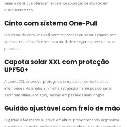
câmara de ar que oferecem excelente absorção de impacto em
qualquer terreno.
Cinto com sistema One-Pull
O sistema de cinto One-Pull permite prender ou soltar a criança com
apenas uma mão, oferecendo praticidade e segurança em todos os
passeios.
Capota solar XXL com proteção
UPF50+
A capota XXL extensível protege a criança do sol, do vento e das
intempéries. As janelas em malha estrategicamente posicionadas
garantem ótima ventilação, mesmo em passeios mais longos.
Guidão ajustável com freio de mão
O guidão é facilmente ajustável em altura, proporcionando ergonomia
durante o uso. Inclui um freio de mão integrado que ajuda a controlar a