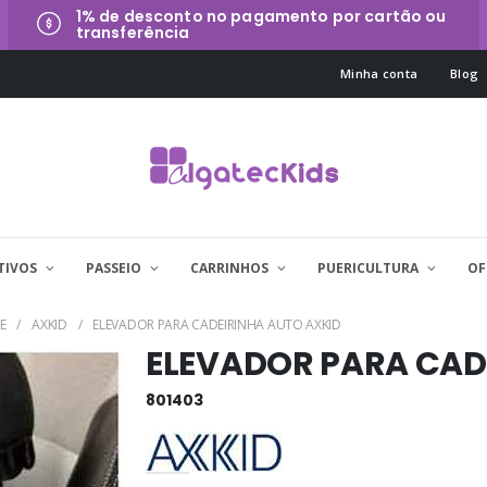
1% de desconto no pagamento por cartão ou
transferência
Minha conta
Blog
TIVOS
PASSEIO
CARRINHOS
PUERICULTURA
OF
E
AXKID
ELEVADOR PARA CADEIRINHA AUTO AXKID
ELEVADOR PARA CAD
801403