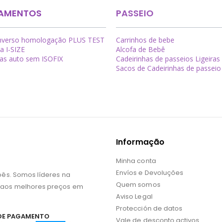
AMENTOS
PASSEIO
inverso homologação PLUS TEST
Carrinhos de bebe
a I-SIZE
Alcofa de Bebê
has auto sem ISOFIX
Cadeirinhas de passeios Ligeiras
Sacos de Cadeirinhas de passeio
Informação
Minha conta
Envíos e Devoluções
bês. Somos líderes na
Quem somos
 aos melhores preços em
Aviso Legal
Protección de datos
DE PAGAMENTO
Vale de desconto activos