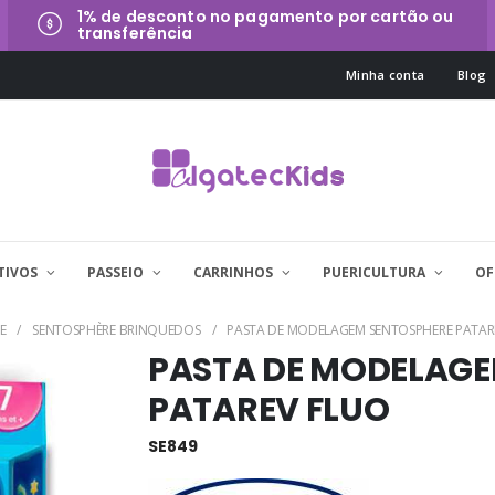
1% de desconto no pagamento por cartão ou
transferência
Minha conta
Blog
TIVOS
PASSEIO
CARRINHOS
PUERICULTURA
OF
E
SENTOSPHÈRE BRINQUEDOS
PASTA DE MODELAGEM SENTOSPHERE PATAR
PASTA DE MODELAGE
PATAREV FLUO
SE849