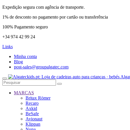
Expedição segura com agência de transporte.
1% de desconto no pagamento por cartão ou transferência
100% Pagamento seguro
+34 974 42 99 24
Links
Minha conta
Blog
post-sales@groupalgatec.com
MARCAS
Britax Römer
Recaro
Axkid
BeSafe
Avionaut
Klippan
Nuna