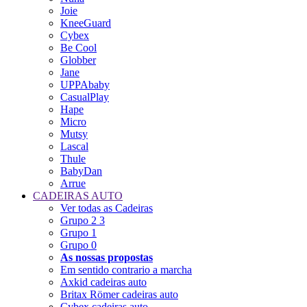
Joie
KneeGuard
Cybex
Be Cool
Globber
Jane
UPPAbaby
CasualPlay
Hape
Micro
Mutsy
Lascal
Thule
BabyDan
Arrue
CADEIRAS AUTO
Ver todas as Cadeiras
Grupo 2 3
Grupo 1
Grupo 0
As nossas propostas
Em sentido contrario a marcha
Axkid cadeiras auto
Britax Römer cadeiras auto
Cybex cadeiras auto