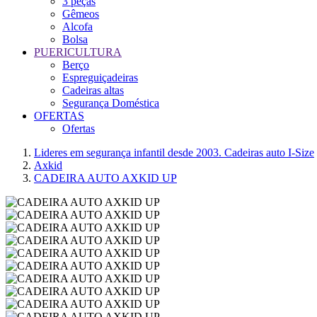
3 peças
Gêmeos
Alcofa
Bolsa
PUERICULTURA
Berço
Espreguiçadeiras
Cadeiras altas
Segurança Doméstica
OFERTAS
Ofertas
Lideres em segurança infantil desde 2003. Cadeiras auto I-Size
Axkid
CADEIRA AUTO AXKID UP