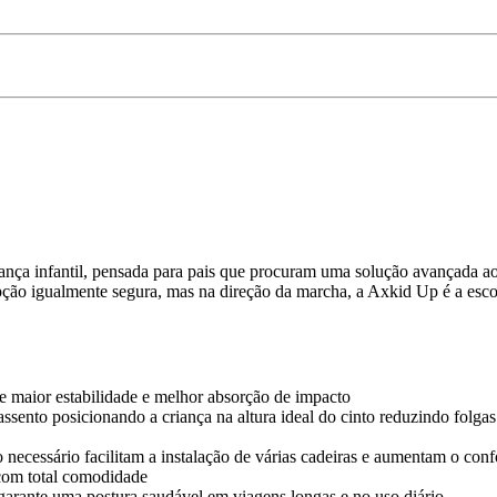
nça infantil, pensada para pais que procuram uma solução avançada ao
opção igualmente segura, mas na direção da marcha, a Axkid Up é a esco
e maior estabilidade e melhor absorção de impacto
 assento posicionando a criança na altura ideal do cinto reduzindo fol
ecessário facilitam a instalação de várias cadeiras e aumentam o conf
 com total comodidade
garante uma postura saudável em viagens longas e no uso diário