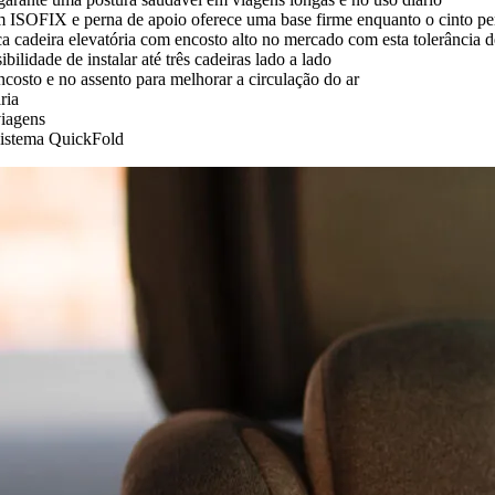
m ISOFIX e perna de apoio oferece uma base firme enquanto o cinto pe
 cadeira elevatória com encosto alto no mercado com esta tolerância d
lidade de instalar até três cadeiras lado a lado
encosto e no assento para melhorar a circulação do ar
ria
viagens
 sistema QuickFold