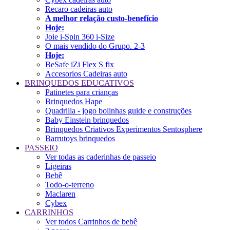
Recaro cadeiras auto
A melhor relação custo-benefício
Hoje:
Joie i-Spin 360 i-Size
O mais vendido do Grupo. 2-3
Hoje:
BeSafe iZi Flex S fix
Accesorios Cadeiras auto
BRINQUEDOS EDUCATIVOS
Patinetes para crianças
Brinquedos Hape
Quadrilla - jogo bolinhas guide e construções
Baby Einstein brinquedos
Brinquedos Criativos Experimentos Sentosphere
Barrutoys brinquedos
PASSEIO
Ver todas as caderinhas de passeio
Ligeiras
Bebê
Todo-o-terreno
Maclaren
Cybex
CARRINHOS
Ver todos Carrinhos de bebê