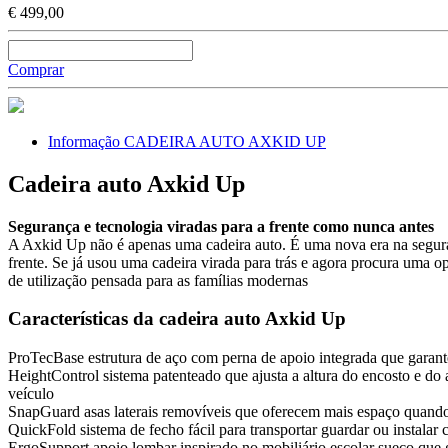
€ 499,00
Comprar
Informação CADEIRA AUTO AXKID UP
Cadeira auto Axkid Up
Segurança e tecnologia viradas para a frente como nunca antes
A Axkid Up não é apenas uma cadeira auto. É uma nova era na segura
frente. Se já usou uma cadeira virada para trás e agora procura uma 
de utilização pensada para as famílias modernas
Características da cadeira auto Axkid Up
ProTecBase estrutura de aço com perna de apoio integrada que garant
HeightControl sistema patenteado que ajusta a altura do encosto e do
veículo
SnapGuard asas laterais removíveis que oferecem mais espaço quando n
QuickFold sistema de fecho fácil para transportar guardar ou instalar
ErgoSupport apoio lombar inspirado no mobiliário escolar sueco que 