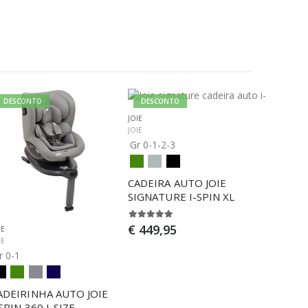
DESCONTO
DESCONTO
JOIE
JOIE
Gr 0-1-2-3
CADEIRA AUTO JOIE 
SIGNATURE I-SPIN XL
€ 449,95
IE
IE
r 0-1
ADEIRINHA AUTO JOIE 
-SPIN 360 I-SIZE