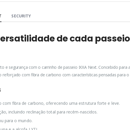
T
SECURITY
versatilidade de cada passei
orto e segurança com o carrinho de passeio IXXA Next. Concebido par
o reforçado com fibra de carbono com características pensadas para o
s
o com fibra de carbono, oferecendo uma estrutura forte e leve.
ão, incluindo reclinação total para recém-nascidos.
 ou para o mundo.
una e a alcofa LYTL.