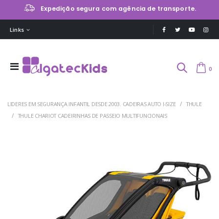
Expedição segura com agência de transporte.
Links
0
LIDERES EM SEGURANÇA INFANTIL DESDE 2003. CADEIRAS AUTO I-SIZE
THULE
THULE CHARIOT CADEIRINHAS DE PASSEIO MULTIFUNCIONAIS