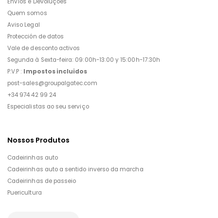
Envíos e Devoluções
Quem somos
Aviso Legal
Protección de datos
Vale de desconto activos
Segunda à Sexta-feira: 09:00h-13:00 y 15:00h-17:30h
P.V.P :
Impostos incluidos
post-sales@groupalgatec.com
+34 974 42 99 24
Especialistas ao seu serviço
Nossos Produtos
Cadeirinhas auto
Cadeirinhas auto a sentido inverso da marcha
Cadeirinhas de passeio
Puericultura